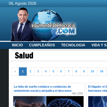
06, Agosto 2026
INICIO
CUMPLEAÑOS
TECNOLOGIA
VIDA Y 
Salud
«
1
2
3
4
5
6
7
8
9
10
56
La falta de sueño conduce a conductas de
El hígado: el 
aislamiento social y perjudica el descanso
funciones vit
Hits 1025