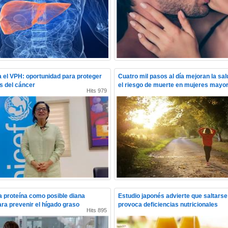
 el VPH: oportunidad para proteger
Cuatro mil pasos al día mejoran la sa
as del cáncer
el riesgo de muerte en mujeres mayo
Hits 979
na proteína como posible diana
Estudio japonés advierte que saltars
ara prevenir el hígado graso
provoca deficiencias nutricionales
Hits 895