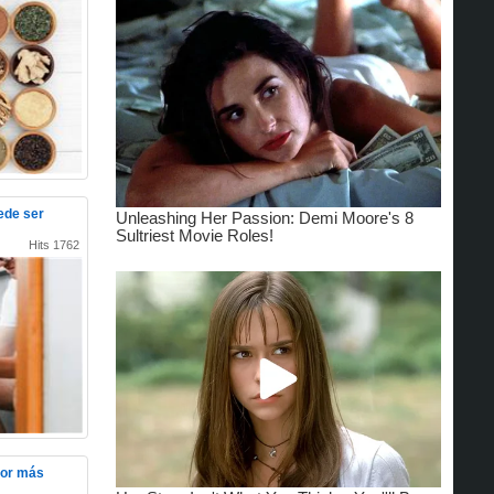
ede ser
Hits 1762
por más