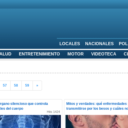
LOCALES
NACIONALES
POL
SALUD
ENTRETENIMIENTO
MOTOR
VIDEOTECA
C
57
58
59
»
órgano silencioso que controla
Mitos y verdades: qué enfermedades
ales del cuerpo
transmitirse por los besos y cuáles n
Hits 1424