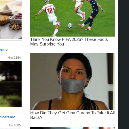
tremo
Hits 2164
un cerebro
Hits 1005