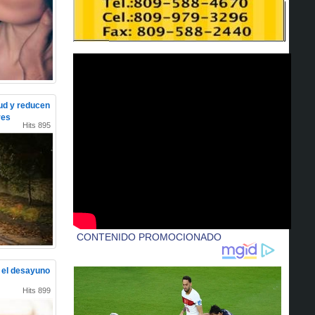
lud y reducen
res
Hits 895
e el desayuno
Hits 899