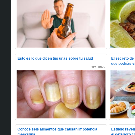
Esto es lo que dicen tus uñas sobre tu salud
El secreto de
que podrías v
Hits 1866
Conoce seis alimentos que causan impotencia
Estudio revela
masculina
el deterioro c