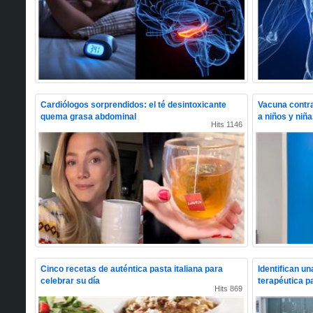
Cardiólogos sorprendidos: el té desintoxicante
Vacuna contra
quema grasa abdominal
a niños y niñ
Hits 1146
Cinco recetas de auténtica pasta italiana para
Identifican u
celebrar su día
terapéutica p
Hits 869