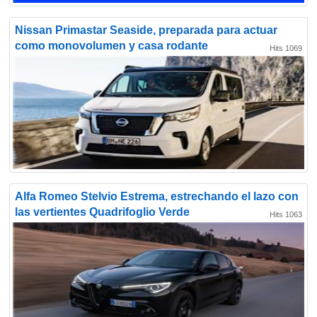
Nissan Primastar Seaside, preparada para actuar
como monovolumen y casa rodante
Hits 1069
Alfa Romeo Stelvio Estrema, estrechando el lazo con
las vertientes Quadrifoglio Verde
Hits 1063