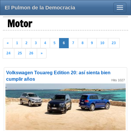
El Pulmon de la Democracia
Toggle
naviga
Motor
«
1
2
3
4
5
6
7
8
9
10
23
24
25
26
»
Volkswagen Touareg Edition 20: así sienta bien
cumplir años
Hits 1027