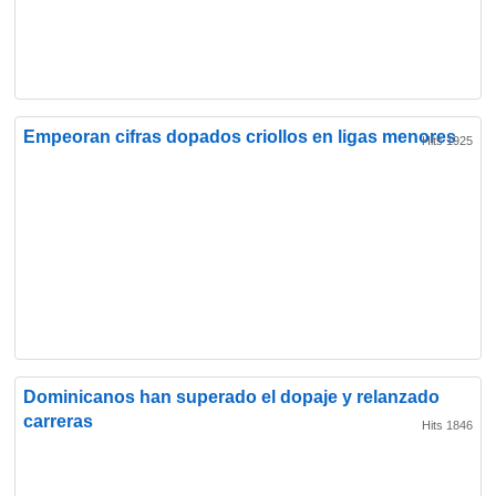
Empeoran cifras dopados criollos en ligas menores
Hits 1925
Dominicanos han superado el dopaje y relanzado
carreras
Hits 1846