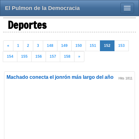
El Pulmon de la Democracia
Toggle
naviga
Deportes
«
1
2
3
148
149
150
151
152
153
154
155
156
157
158
»
Machado conecta el jonrón más largo del año
Hits 1811