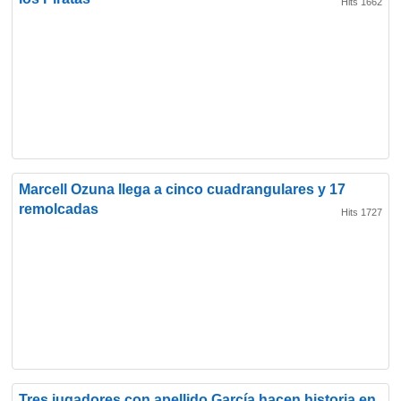
Hits 1662
Marcell Ozuna llega a cinco cuadrangulares y 17
remolcadas
Hits 1727
Tres jugadores con apellido García hacen historia en