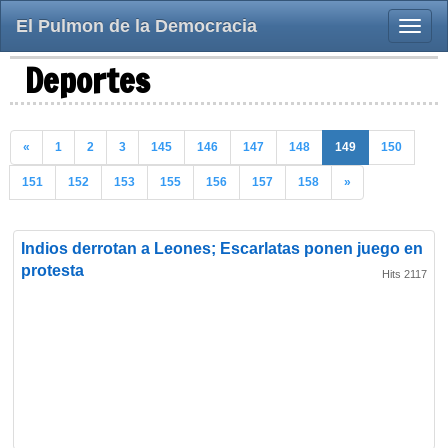
El Pulmon de la Democracia
Toggle
naviga
Deportes
«
1
2
3
145
146
147
148
149
150
151
152
153
155
156
157
158
»
Indios derrotan a Leones; Escarlatas ponen juego en
protesta
Hits 2117