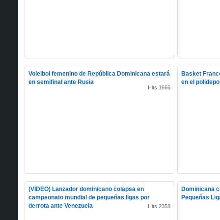
Voleibol femenino de República Dominicana estará
Basket Franc
en semifinal ante Rusia
en el polidep
Hits 1666
(VIDEO) Lanzador dominicano colapsa en
Dominicana ca
campeonato mundial de pequeñas ligas por
Pequeñas Lig
derrota ante Venezuela
Hits 2358