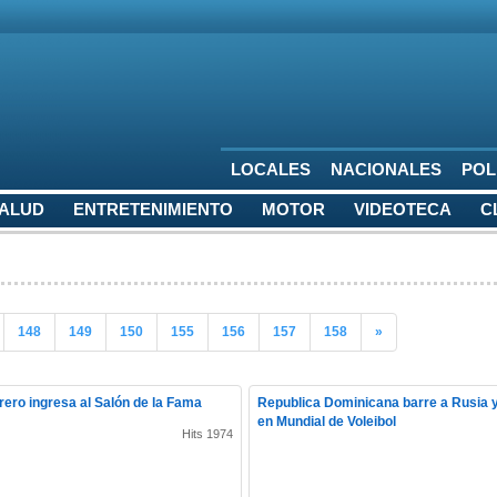
LOCALES
NACIONALES
POL
SALUD
ENTRETENIMIENTO
MOTOR
VIDEOTECA
C
148
149
150
155
156
157
158
»
rero ingresa al Salón de la Fama
Republica Dominicana barre a Rusia y
en Mundial de Voleibol
Hits 1974