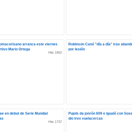
omacorisano arranca este viernes
Robinson Canó "día a día" tras aband
ortivo Mario Ortega
por lesión
Hits 1802
e en debut de Serie Mundial
Pujols da jonrón 609 e igualó con So
as
dio tres vuelacercas
Hits 1737