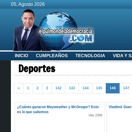
05, Agosto 2026
INICIO
CUMPLEAÑOS
TECNOLOGIA
VIDA Y 
Deportes
«
1
2
3
142
143
144
145
146
147
¿Cuánto ganaron Mayweather y McGregor? Esto
Vladimir Guer
es lo que sabemos
Hits 2358