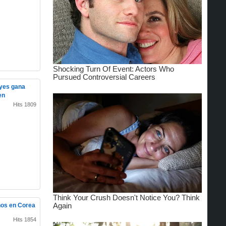
eyes gana
en
Hits 1809
nos en Corea
Hits 1854