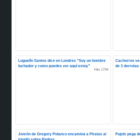
Luguelín Santos dice en Londres “Soy un hombre
Cachorros ve
luchador y como puedes ver aquí estoy”
de 3 derrotas
Hits 1794
Jonrón de Gregory Polanco encamina a Piratas al
Pujols pega d
triunfo sobre Padres