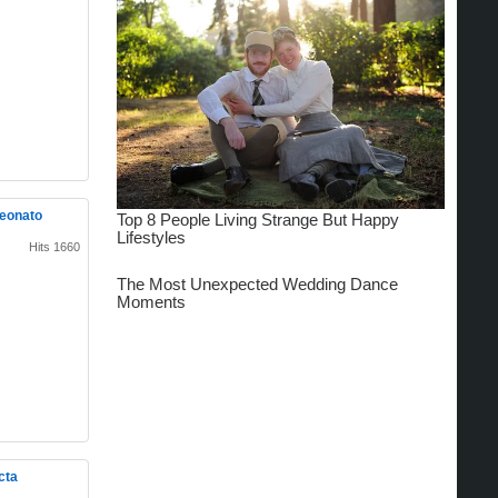
peonato
Hits 1660
cta