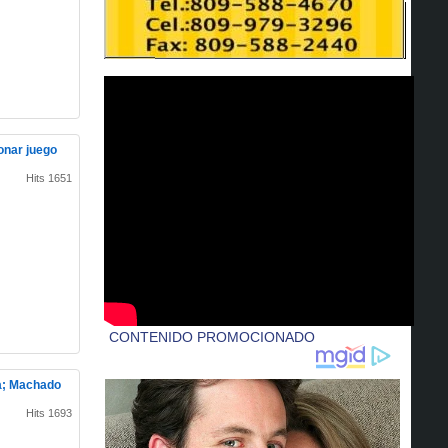
onar juego
Hits 1651
sa; Machado
Hits 1693