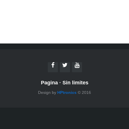
Pagina
·
Sin limites
Design by
HPtronics
© 2016