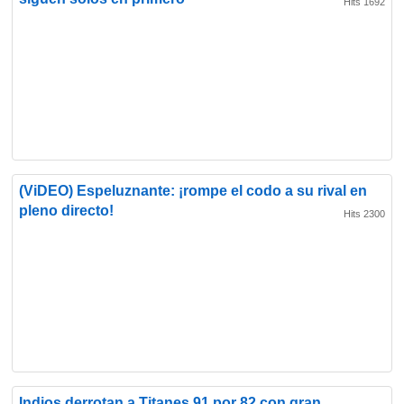
Hits 1692
(ViDEO) Espeluznante: ¡rompe el codo a su rival en
pleno directo!
Hits 2300
Indios derrotan a Titanes 91 por 82 con gran