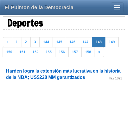
El Pulmon de la Democracia
Toggle
naviga
Deportes
«
1
2
3
144
145
146
147
148
149
150
151
152
155
156
157
158
»
Harden logra la extensión más lucrativa en la historia
de la NBA; US$228 MM garantizados
Hits 1821