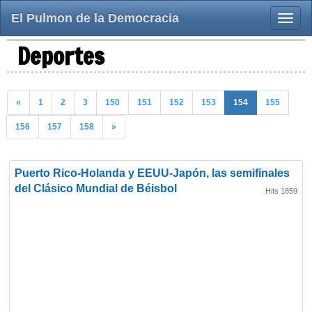
El Pulmon de la Democracia
Toggle
naviga
Deportes
«
1
2
3
150
151
152
153
154
155
156
157
158
»
Puerto Rico-Holanda y EEUU-Japón, las semifinales
del Clásico Mundial de Béisbol
Hits 1859