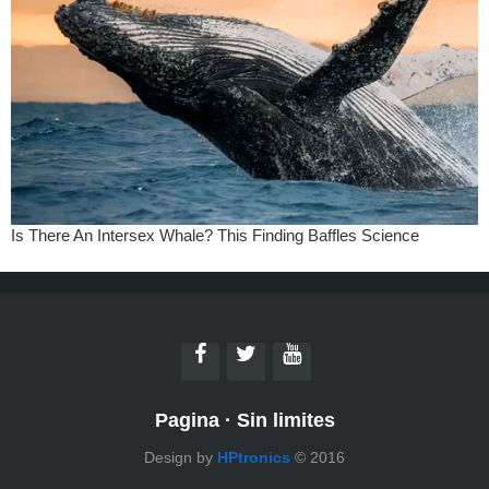
Pagina
·
Sin limites
Design by
HPtronics
© 2016