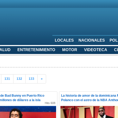
LOCALES
NACIONALES
POL
SALUD
ENTRETENIMIENTO
MOTOR
VIDEOTECA
C
131
132
133
»
 de Bad Bunny en Puerto Rico
La historia de amor de la dominicana 
illones de dólares a la isla
Polanco con el astro de la NBA Antho
Hits 608