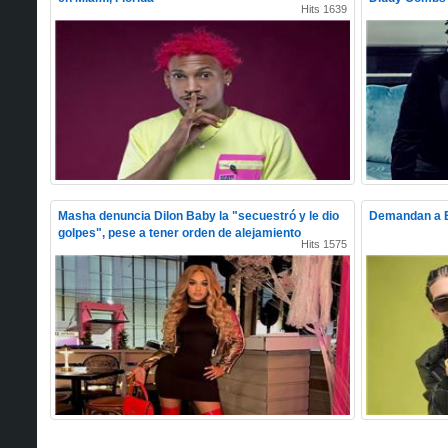
Hits 1639
Masha denuncia Dilon Baby la "secuestró y le dio
Demandan a E
golpes", pese a tener orden de alejamiento
Hits 1575