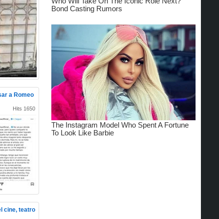
esar a Romeo
Hits 1650
l cine, teatro