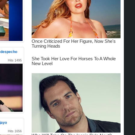
l despecho
Hits 1495
jayo
Hits 1656