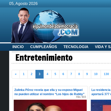
05, Agosto 2026
INICIO
CUMPLEAÑOS
TECNOLOGIA
VIDA Y 
Entretenimiento
«
1
2
3
4
5
6
7
8
9
10
130
Zulinka Pérez revela que ella y su esposo Miguel
La residencia
no pueden utilizar el nombre “Los hijos de Rubby”
aportará 377 m
Hits 903