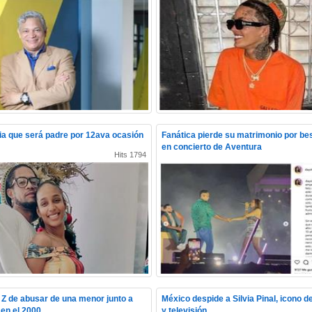
a que será padre por 12ava ocasión
Fanática pierde su matrimonio por b
en concierto de Aventura
Hits 1794
Z de abusar de una menor junto a
México despide a Silvia Pinal, icono de
en el 2000
y televisión