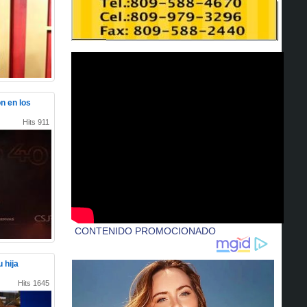
n en los
Hits 911
 hija
Hits 1645