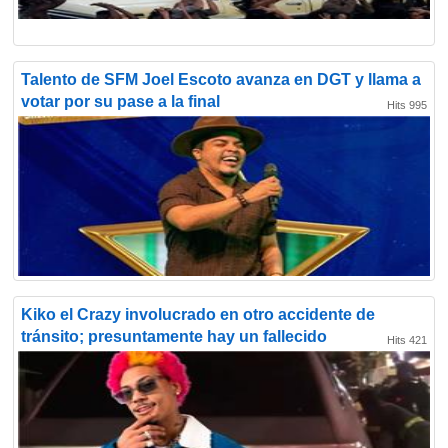
Talento de SFM Joel Escoto avanza en DGT y llama a
votar por su pase a la final
Hits 995
Kiko el Crazy involucrado en otro accidente de
tránsito; presuntamente hay un fallecido
Hits 421