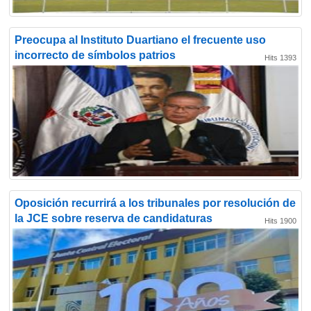
Preocupa al Instituto Duartiano el frecuente uso
incorrecto de símbolos patrios
Hits 1393
Oposición recurrirá a los tribunales por resolución de
la JCE sobre reserva de candidaturas
Hits 1900