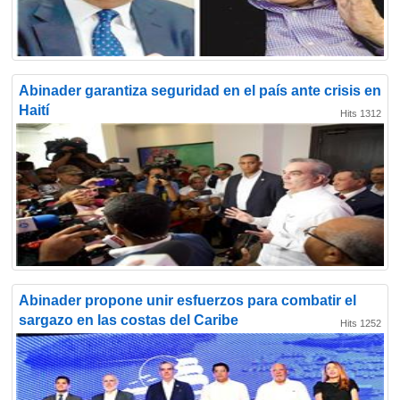
Abinader garantiza seguridad en el país ante crisis en
Haití
Hits 1312
Abinader propone unir esfuerzos para combatir el
sargazo en las costas del Caribe
Hits 1252