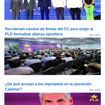
Recolectan cientos de firmas del CC para exigir al
PLD formalizar alianza opositora
Hits 1557
¿De qué acusan a los imputados en la operación
Calamar?
Hits 1526