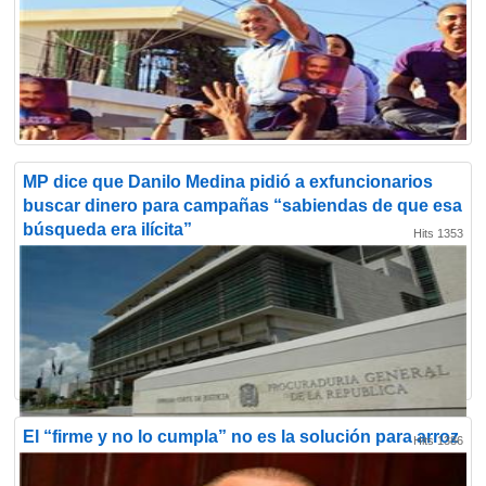
MP dice que Danilo Medina pidió a exfuncionarios
buscar dinero para campañas “sabiendas de que esa
búsqueda era ilícita”
Hits 1353
El “firme y no lo cumpla” no es la solución para arroz
Hits 1386