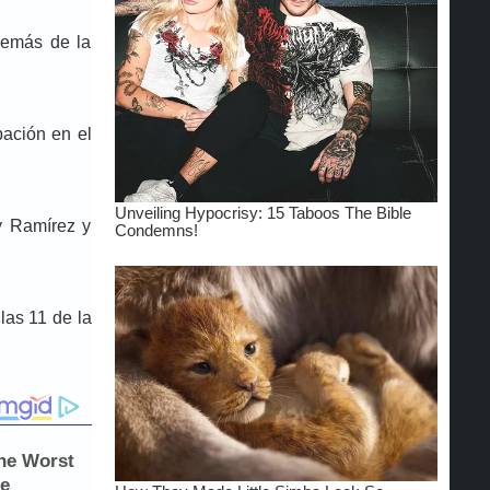
demás de la
pación en el
y Ramírez y
las 11 de la