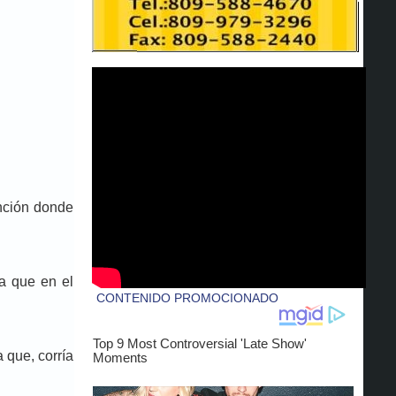
ención donde
a que en el
 que, corría