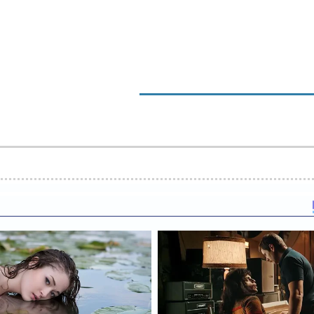
LOCALES
NACIONALES
POL
SALUD
ENTRETENIMIENTO
MOTOR
VIDEOTECA
C