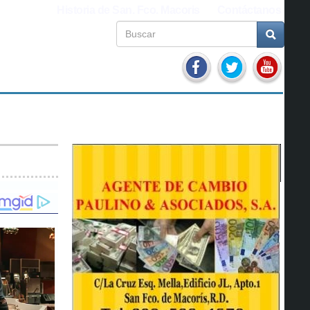
Historia de San. Fco. Macoris
Contáctanos
ITÍCA
INTERNACIONALES
DEPORTES
CURIOSAS
LASIFICADOS