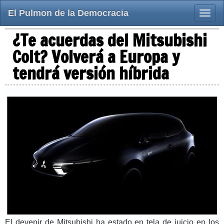
El Pulmon de la Democracia
Toggle
naviga
¿Te acuerdas del Mitsubishi
Colt? Volverá a Europa y
tendrá versión híbrida
El devenir de Mitsubishi ha estado en tela de juicio en los