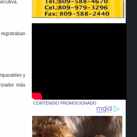
ecutiva.
 registraban
 imparables y
lanzador más