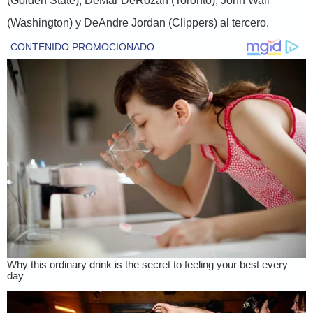
(Golden State), DeMar DeRozan (Toronto), John Wall
(Washington) y DeAndre Jordan (Clippers) al tercero.